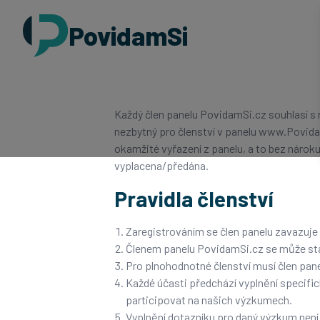
PovidamSi
Každý člen panelu PovidamSi.cz souhlasí s 
nezbytný pro členství v panelu
www.Povida
okamžité vyřazení z panelu, a to bez nárok
vyplacena/předána.
Pravidla členství
Zaregistrováním se člen panelu zavazuje
Členem panelu PovidamSi.cz se může stát 
Pro plnohodnotné členství musí člen pane
Každé účasti předchází vyplnění specifi
participovat na našich výzkumech.
Vyplnění dotazníku pro daný výzkum nen