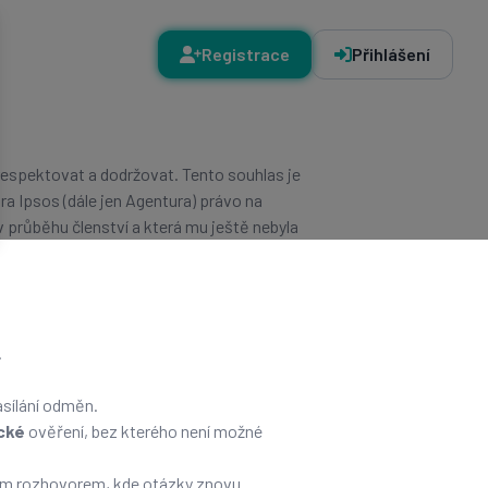
Registrace
Přihlášení
respektovat a dodržovat. Tento souhlas je
ura Ipsos (dále jen Agentura) právo na
 průběhu členství a která mu ještě nebyla
.
asílání odměn.
cké
ověření, bez kterého není možné
kým rozhovorem, kde otázky znovu