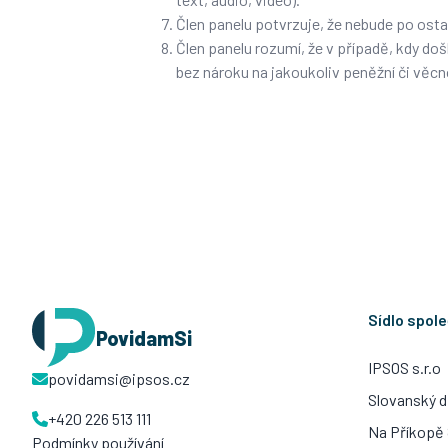
Člen panelu potvrzuje, že nebude po ostat
Člen panelu rozumí, že v případě, kdy doš
bez nároku na jakoukoliv peněžní či věc
Sídlo spol
PovidamSi
IPSOS s.r.o
povidamsi@ipsos.cz
Slovanský 
+420 226 513 111
Na Příkopě 
Podmínky používání