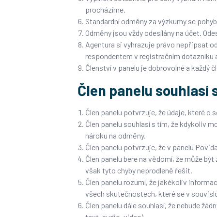
procházíme.
Standardní odměny za výzkumy se pohybují
Odměny jsou vždy odesílány na účet. Ode
Agentura si vyhrazuje právo nepřipsat 
respondentem v registračním dotazníku 
Členství v panelu je dobrovolné a každý č
Člen panelu souhlasí 
Člen panelu potvrzuje, že údaje, které o 
Člen panelu souhlasí s tím, že kdykoliv 
nároku na odměny.
Člen panelu potvrzuje, že v panelu Povi
Člen panelu bere na vědomí, že může bý
však tyto chyby neprodleně řešit.
Člen panelu rozumí, že jakékoliv informa
všech skutečnostech, které se v souvislo
Člen panelu dále souhlasí, že nebude žád
text, audio, video).