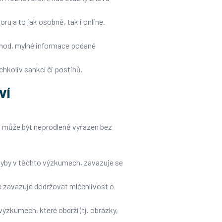
u a to jak osobně, tak i online.
chod, mylné informace podané
chkoliv sankcí či postihů.
ví
u, může být neprodleně vyřazen bez
hyby v těchto výzkumech, zavazuje se
e zavazuje dodržovat mlčenlivost o
ýzkumech, které obdrží (tj. obrázky,