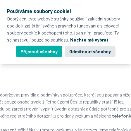
Používáme soubory cookie!
Dobrý den, tyto webové stránky používají základní soubory
cookie k zajištění svého správného fungování a sledovací
soubory cookie k pochopení toho, jak s nimi pracujete. Ty
se nastavují pouze po souhlasu.
Nechte mě vybrat
níže uvedenými pravidly a podmínkami, které se registrací zavazuje 
Přijmout všechny
Odmítnout všechny
mSi.cz
. V případě jakéhokoliv porušení pravidel, si vyhrazuje agent
u na jakoukoliv peněžní či věcnou odměnu, kterou respondent nabyl v
 dodržovat pravidla a podmínky spolupráce, která jsou popsána níže
pouze osoba trvale žijící na území České republiky starší 15 let.
lu po zaregistrování vyplnit úvodní dotazník a údaje potřebné pro z
ckého registračního dotazníku pro daný výzkum a následné
telefoni
í závazná přihláška k tomuto výzkumu, vše potvrzujeme telefonic