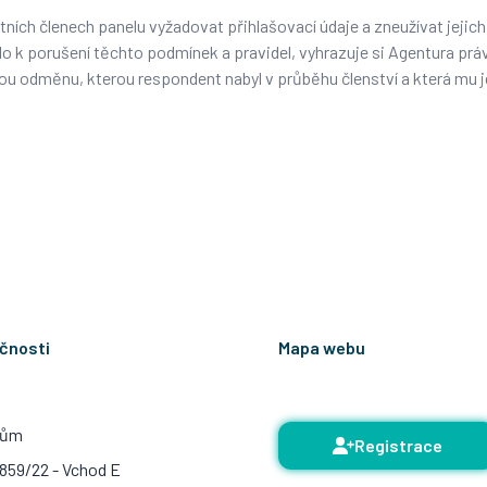
ních členech panelu vyžadovat přihlašovací údaje a zneužívat jejich
lo k porušení těchto podmínek a pravidel, vyhrazuje si Agentura prá
nou odměnu, kterou respondent nabyl v průběhu členství a která mu 
ečnosti
Mapa webu
dům
Registrace
859/22 - Vchod E