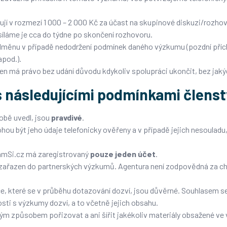
 v rozmezí 1 000 – 2 000 Kč za účast na skupinové diskuzi/rozhovor
síláme je cca do týdne po skončení rozhovoru.
odměnu v případě nedodržení podmínek daného výzkumu (pozdní pří
apod.).
len má právo bez udání důvodu kdykoliv spolupráci ukončit, bez jaký
s následujícími podmínkami členst
sobě uvedl, jsou
pravdivé
.
mohou být jeho údaje telefonicky ověřeny a v případě jejich nesoulad
damSi.cz má zaregistrovaný
pouze jeden účet
.
t zařazen do partnerských výzkumů. Agentura není zodpovědná za c
ce, které se v průběhu dotazování dozví, jsou důvěrné. Souhlasem s
sti s výzkumy dozví, a to včetně jejich obsahu.
ným způsobem pořizovat a ani šířit jakékoliv materiály obsažené ve v